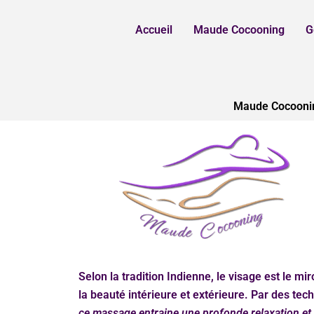
Aller
au
Accueil
Maude Cocooning
G
contenu
Maude Cocooning
Selon la tradition Indienne, le visage est le mir
la beauté intérieure et extérieure. Par des tec
ce massage entraine une profonde relaxation et 