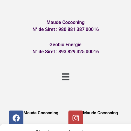
Maude Cocooning
N° de Siret : 980 881 387 00016
Géobio Energie
N° de Siret : 893 829 325 00016
Menu
F
I
Maude Cocooning
Maude Cocooning
a
n
c
s