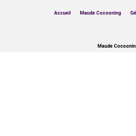
Aller
au
Accueil
Maude Cocooning
Gé
contenu
Maude Cocooning 