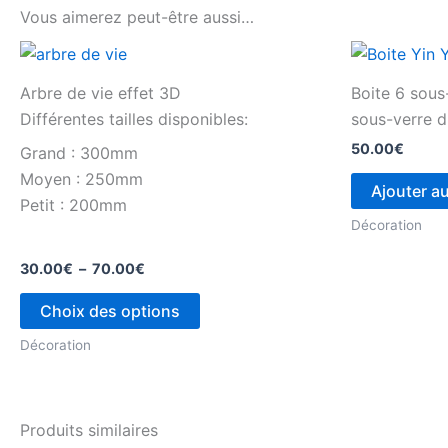
Vous aimerez peut-être aussi…
Plage
Ce
de
produit
prix :
Arbre de vie effet 3D
Boite 6 sous
30.00€
a
Différentes tailles disponibles:
sous-verre 
à
plusieurs
70.00€
50.00
€
Grand : 300mm
variations.
Moyen : 250mm
Les
Ajouter a
Petit : 200mm
options
Décoration
peuvent
être
30.00
€
–
70.00
€
choisies
Choix des options
sur
la
Décoration
page
du
produit
Produits similaires