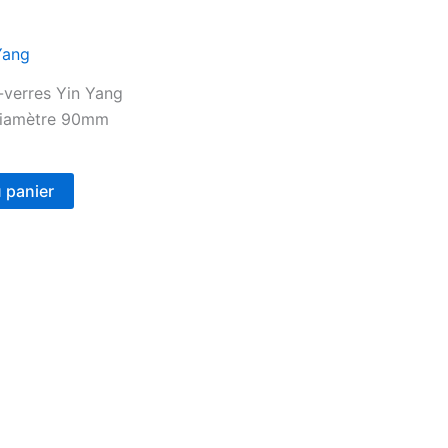
-verres Yin Yang
diamètre 90mm
u panier