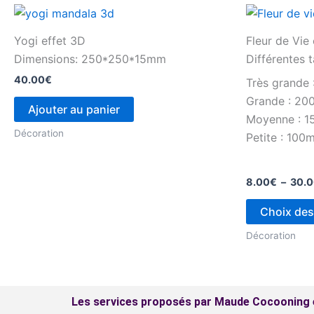
Yogi effet 3D
Fleur de Vie
Dimensions: 250*250*15mm
Différentes t
40.00
€
Très grande
Grande : 2
Ajouter au panier
Moyenne : 
Décoration
Petite : 100
8.00
€
–
30.
Choix des
Décoration
Les services proposés par Maude Cocooning e