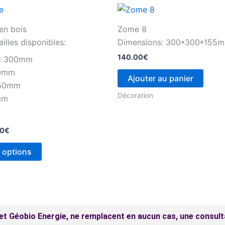
Plage
Ce
de
produit
prix :
 en bois
Zome 8
8.00€
a
ailles disponibles:
Dimensions: 300*300*155
à
plusieurs
30.00€
140.00
€
 : 300mm
variations.
00mm
Les
Ajouter au panier
150mm
options
Décoration
mm
peuvent
être
choisies
00
€
sur
 options
la
page
du
produit
t Géobio Energie, ne remplacent en aucun cas, une consult