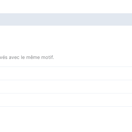
Vie
avés avec le même motif.