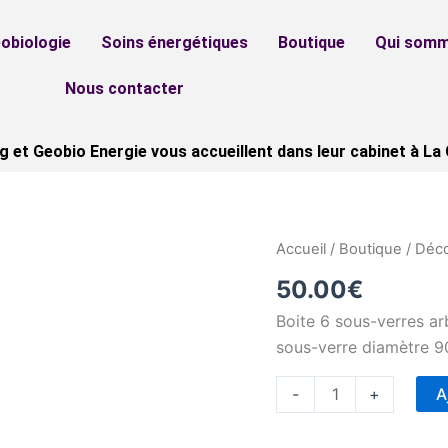
obiologie
Soins énergétiques
Boutique
Qui somm
Nous contacter
et Geobio Energie vous accueillent dans leur cabinet à La 
quantité
Accueil
/
Boutique
/
Déco
de
50.00
€
Boite
Boite 6 sous-verres ar
6
sous-verre diamètre 
sous-
verres
A
-
+
arbre
de