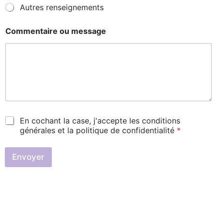
Autres renseignements
Commentaire ou message
C
En cochant la case, j'accepte les conditions
a
générales et la politique de confidentialité
*
s
e
s
Envoyer
à
c
o
c
h
e