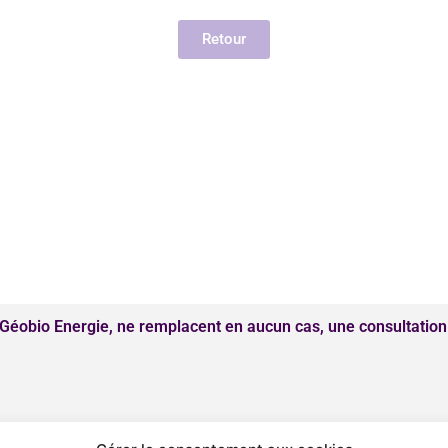
Retour
éobio Energie, ne remplacent en aucun cas, une consultation
entialité
Conditions Générales de Vente