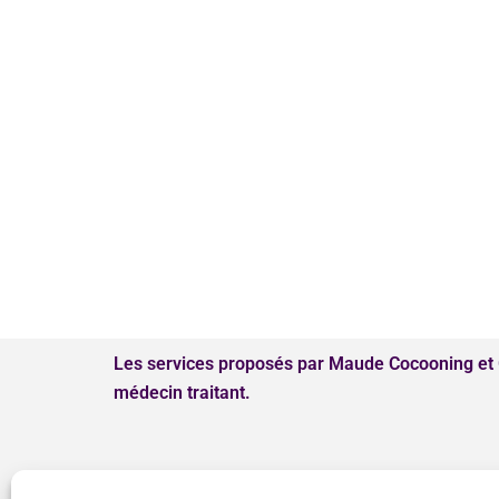
Les services proposés par Maude Cocooning et G
médecin traitant.
Conditions Générales
Politique de confid