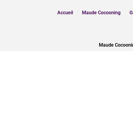
Aller
au
Accueil
Maude Cocooning
G
contenu
Maude Cocooning